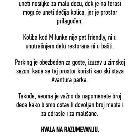
uneti nosiljke za malu decu, dok je na terasi
moguće uneti dečija kolica, jer je prostor
prilagođen.
Koliba kod Milunke nije pet friendly, ni u
unutrašnjem delu restorana ni u bašti.
Parking je obezbeđen za goste, izuzev u zimskoj
sezoni kada se taj prostor koristi kao ski staza
Avantura parka.
Takođe, veoma je važno da napomenete broj
dece kako bismo ostavili dovoljan broj mesta i
za odrasle i za mališane.
HVALA NA RAZUMEVANJU.