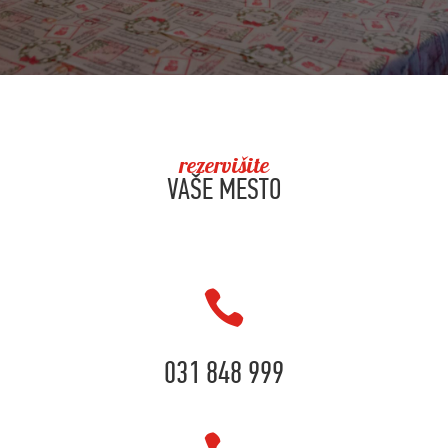
rezervišite
VAŠE MESTO

031 848 999