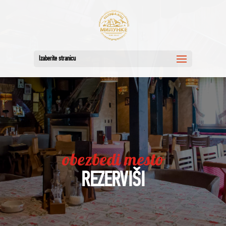
Izaberite stranicu
obezbedi mesto
REZERVIŠI