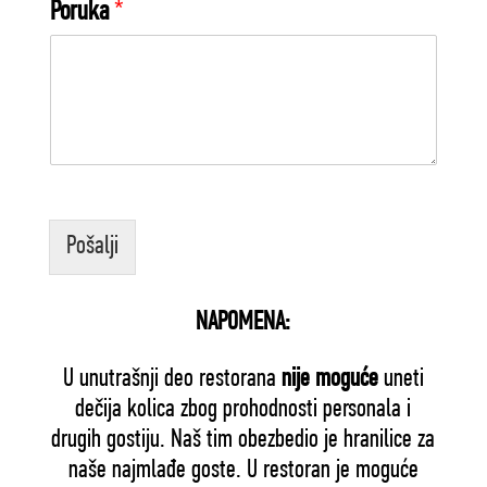
Poruka
*
Pošalji
NAPOMENA:
U unutrašnji deo restorana
nije moguće
uneti
dečija kolica zbog prohodnosti personala i
drugih gostiju. Naš tim obezbedio je hranilice za
naše najmlađe goste. U restoran je moguće