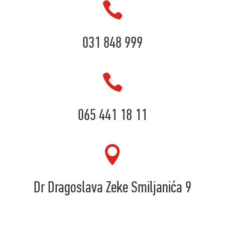

031 848 999

065 441 18 11

Dr Dragoslava Zeke Smiljanića 9