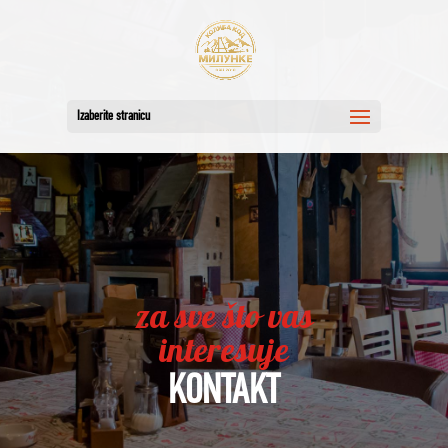
Izaberite stranicu
za sve što vas
interesuje
KONTAKT