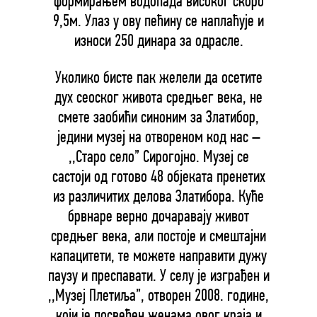
формирањем водопада високог скоро
9,5м. Улаз у ову пећину се наплаћује и
износи 250 динара за одрасле.
Уколико бисте пак желели да осетите
дух сеоског живота средњег века, не
смете заобићи синоним за Златибор,
једини музеј на отвореном код нас –
,,Старо село” Сирогојно. Музеј се
састоји од готово 48 објеката пренетих
из различитих делова Златибора. Куће
брвнаре верно дочаравају живот
средњег века, али постоје и смештајни
капацитети, те можете направити дужу
паузу и преспавати. У селу је изграђен и
,,Музеј Плетиља”, отворен 2008. године,
који је посвећен женама овог краја и