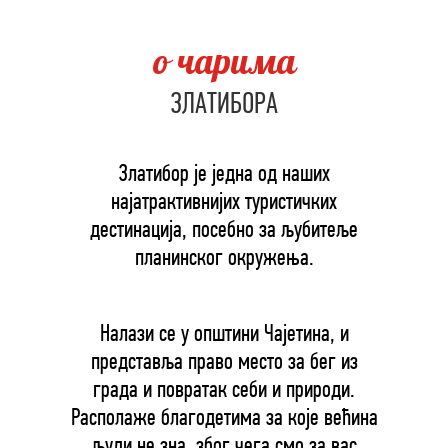
o чарима
ЗЛАТИБОРА
Златибор је једна од наших
најатрактивнијих туристичких
дестинација, посебно за љубитеље
планинског окружења.
Налази се у општини Чајетина, и
представља право место за бег из
града и повратак себи и природи.
Располаже благодетима за које већина
људи не зна, због чега смо за вас