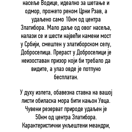
насеље Водице, идеално за шетање и
одмор, прожето реком Црни Рзав, а
удаљено само 10км од центра
Златибора. Мало даље од овог насеља,
налази се и шести највећи камени мост
у Србији, смештен у златиборском селу,
Доброселица. Прераст у Доброселици је
неизоставан призор који би требало да
видите, а улаз овде је потпуно
бесплатан.
У духу излета, обавезна ставка на вашој
листи обиласка мора бити кањон Увца.
Чувени резерват природе удаљен је
50км од центра Златибора.
Карактеристични укљештени меандри,