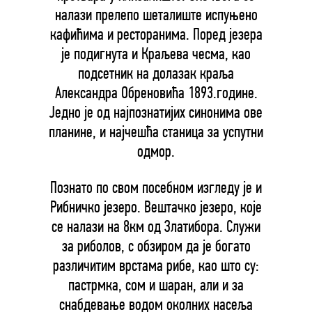
налази прелепо шеталиште испуњено
кафићима и ресторанима. Поред језера
је подигнута и Краљева чесма, као
подсетник на долазак краља
Александра Обреновића 1893.године.
Једно је од најпознатијих синонима ове
планине, и најчешћа станица за успутни
одмор.
Познато по свом посебном изгледу је и
Рибничко језеро. Вештачко језеро, које
се налази на 8км од Златибора. Служи
за риболов, с обзиром да је богато
различитим врстама рибе, као што су:
пастрмка, сом и шаран, али и за
снабдевање водом околних насеља