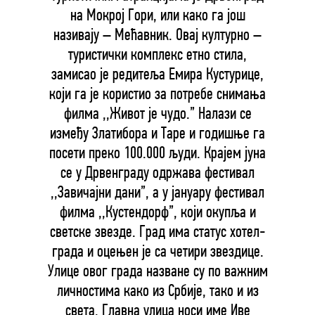
на Мокрој Гори, или како га још
називају – Мећавник. Овај културно –
туристички комплекс етно стила,
замисао је редитеља Емира Кустурице,
који га је користио за потребе снимања
филма ,,Живот је чудо.” Налази се
између Златибора и Таре и годишње га
посети преко 100.000 људи. Крајем јуна
се у Дрвенграду одржава фестивал
,,Завичајни дани”, а у јануару фестивал
филма ,,Кустендорф”, који окупља и
светске звезде. Град има статус хотел-
града и оцењен је са четири звездице.
Улице овог града назване су по важним
личностима како из Србије, тако и из
света. Главна улица носи име Иве