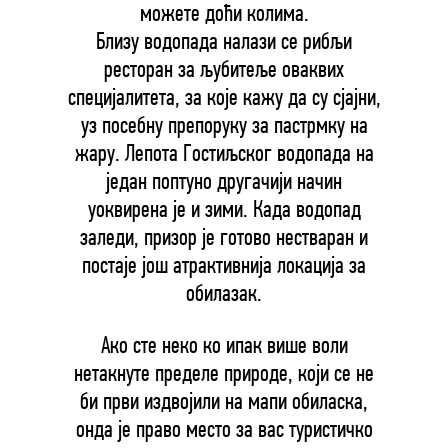
можете доћи колима.
Близу водопада налази се рибљи
ресторан за љубитеље оваквих
специјалитета, за које кажу да су сјајни,
уз посебну препоруку за пастрмку на
жару. Лепота Гостиљског водопада на
један поптуно другачији начин
уоквирена је и зими. Када водопад
заледи, призор је готово нестваран и
постаје још атрактивнија локација за
обилазак.
Ако сте неко ко ипак више воли
нетакнуте пределе природе, који се не
би први издвојили на мапи обиласка,
онда је право место за вас туристичко