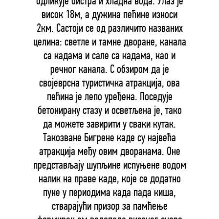
одликује бистра и хладна вода. Улаз је
висок 18м, а дужина пећине износи
2км. Састоји се од различито названих
целина: светле и тамне дворане, канала
са кадама и сале са кадама, као и
речног канала. С обзиром да је
својеврсна туристичка атракција, ова
пећина је лепо уређена. Поседује
бетонирану стазу и осветљена је, тако
да можете завирити у сваки кутак.
Такозване Бигрене каде су највећа
атракција међу овим дворанама. Оне
представљају шупљине испуњене водом
налик на праве каде, које се додатно
пуне у периодима када пада киша,
стварајући призор за памћење