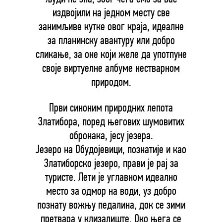
издвојили на једном месту све
занимљиве кутке овог краја, идеалне
за планинску авантуру или добро
сликање, за оне који желе да употпуне
своје виртуелне албуме нестварном
природом.
Први синоним природних лепота
Златибора, поред његових шумовитих
обронака, јесу језера.
Језеро на Обудојевици, познатије и као
Златиборско језеро, прави је рај за
туристе. Лети је углавном идеално
место за одмор на води, уз добро
познату вожњу педалина, док се зими
претвара у клизалиште. Око њега се