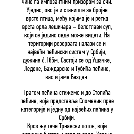
чине га импозантним призором за очи.
Уједно, ово је и станиште за бројне
врсте птица, међу којима је и ретка
врста орла лешинара – белоглави суп,
који се једино овде може видети. На
територији резервата налази се и
највећи пећински систем у Србији,
дужине 6.185м. Састоји се од Ушачке,
Ледене, Баждарске и Тубића пећине,
као и јаме Бездан.
Трагом пећина стижемо и до Стопића
пећине, која представља Споменик прве
категорије и једну од највећих пећина у
Србији.
Кроз њу тече Трнавски поток, који