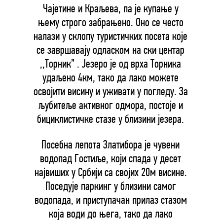
Чајетине и Краљева, па је купање у
њему строго забрањено. Оно се често
налази у склопу туристичких посета које
се завршавају одласком на ски центар
,,Торник” . Језеро је од врха Торника
удаљено 4км, тако да лако можете
освојити висину и уживати у погледу. За
љубитеље активног одмора, постоје и
бициклистичке стазе у близини језера.
Посебна лепота Златибора је чувени
водопад Гостиље, који спада у десет
највиших у Србији са својих 20м висине.
Поседује паркинг у близини самог
водопада, и приступачан прилаз стазом
која води до њега, тако да лако