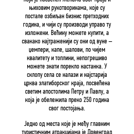
њиховим рукотворинама, које су
постале озбиљан бизнис претходних
година, и чији су производи управо ту
изложени. Већину можете купити, а
свакако најтраженији су они од вуне –
џемпери, капе, шалови, по чијем
квалитету и топлини, непогрешиво
можете знати порекло настанка. У
склопу села се налази и најстарија
црква златиборског краја, посвећена
светим апостолима Петру и Павлу, а
која је обележила преко 250 година
свог постојања.
Једно од места које је међу главним
туристичким атракцијама је Дрвенград