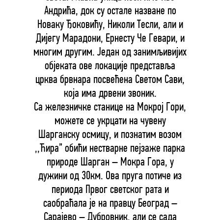
Андрића, док су остале назване по
Новаку Ђоковићу, Николи Тесли, али и
Дијегу Марадони, Ернесту Че Гевари, и
многим другим. Један од занимљивијих
објеката ове локације представља
црква брвнара посвећена Светом Сави,
која има дрвени звоник.
Са железничке станице на Мокрој Гори,
можете се укрцати на чувену
Шарганску осмицу, и познатим возом
,,Ћира” обићи нестварне пејзаже парка
природе Шарган – Мокра Гора, у
дужини од 30км. Ова пруга потиче из
периода Првог светског рата и
саобраћала је на правцу Београд –
Сарајево – Дубровник, али се сада