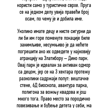
користи само у туристичке сврхе. Пруга
се на једном делу увија правећи број
осам, по чему је и добила име.
Уколико имате децу и нисте сигурни да
ли би им горе поменуте локације биле
занимљиве, несумњиво је да нећете
погрешити ако их одведете у најновију
атракцију на Златибору – Дино парк.
Овај парк је идеалан за активан одмор
са децом, јер се на 3 хектара протежу
разнолики садржаји попут: вештачке
стене, 6Д биоскопа, авантура парка,
полигона за вожњу квадова и још
много тога. Право место за породично
повезивање и буђење детета у себи, ма