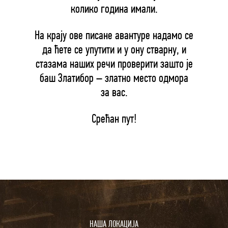
колико година имали.
На крају ове писане авантуре надамо се
да ћете се упутити и у ону стварну, и
стазама наших речи проверити зашто је
баш Златибор – златно место одмора
за вас.
Срећан пут!
НАША ЛОКАЦИЈА